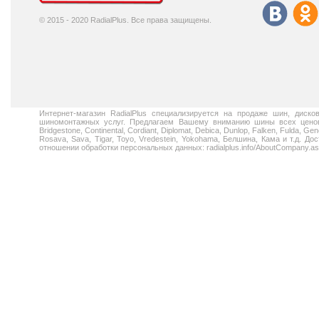
© 2015 - 2020 RadialPlus. Все права защищены.
Интернет-магазин RadialPlus специализируется на продаже шин, диск
шиномонтажных услуг. Предлагаем Вашему вниманию шины всех ценовых
Bridgestone, Continental, Cordiant, Diplomat, Debica, Dunlop, Falken, Fulda, Gen
Rosava, Sava, Tigar, Toyo, Vredestein, Yokohama, Белшина, Кама и т.д. 
отношении обработки персональных данных: radialplus.info/AboutCompany.a