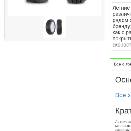
Летние
различ
рядом 
бренду
как с 
покрыт
скорос
Все о то
Осн
Все 
Кра
Летние ш
мировым 
данному 