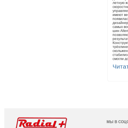
летную ж
скоростн
управляе
имеют ве
появилас
дизайнер
самых во
шин Alte
позволяю
результа
Конструк
трёхлине
скольжен
стабилиза
смогли д
а это, в
Чита
является
быстроты
первозда
отвечают
мировым 
показате
условиях
конкурен
безболез
МЫ В СОЦ