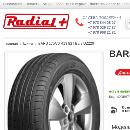
О компании
Новости
Акции
Гарантия и сервис
Доставка и оплата
Кон
СЛУЖБА ПОДДЕРЖКИ
+7 978 844 08 07
+7 978 029 37 87
+7 978 968 21 81
Главная
Шины
BARS 175/70 R13 82T Bars UZ220
BARS
Доста
есть в нали
Код: 423897
Возв
в те
Модель