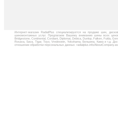
Интернет-магазин RadialPlus специализируется на продаже шин, диск
шиномонтажных услуг. Предлагаем Вашему вниманию шины всех ценовых
Bridgestone, Continental, Cordiant, Diplomat, Debica, Dunlop, Falken, Fulda, Gen
Rosava, Sava, Tigar, Toyo, Vredestein, Yokohama, Белшина, Кама и т.д. 
отношении обработки персональных данных: radialplus.info/AboutCompany.a