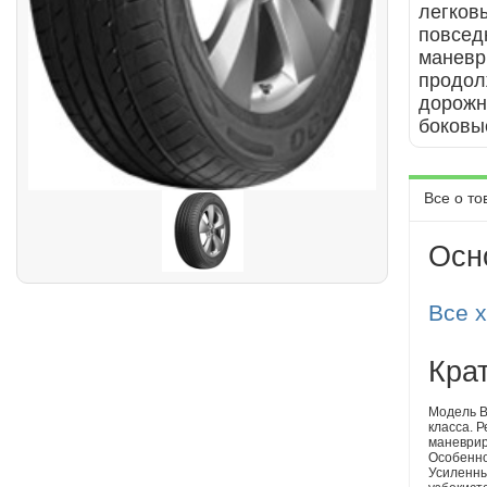
легков
повсед
маневр
продол
дорожн
боковы
Все о то
Осн
Все 
Кра
Модель B
класса. 
маневрир
Особенно
Усиленны