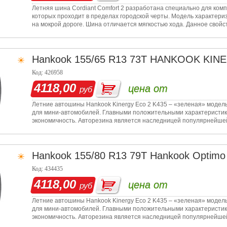
Летняя шина Cordiant Comfort 2 разработана специально для ком
которых проходит в пределах городской черты. Модель характер
на мокрой дороге. Шина отличается мягкостью хода. Данное свойс
наруж
Hankook
155/65 R13 73T HANKOOK KIN
Код: 426958
4118,00
цена от
руб
Летние автошины Hankook Kinergy Eco 2 K435 – «зеленая» модель
для мини-автомобилей. Главными положительными характеристик
экономичность. Авторезина является наследницей популярнейшей
популярнос
Hankook
155/80 R13 79T Hankook Optimo 
Код: 434435
4118,00
цена от
руб
Летние автошины Hankook Kinergy Eco 2 K435 – «зеленая» модель
для мини-автомобилей. Главными положительными характеристик
экономичность. Авторезина является наследницей популярнейшей
популярнос