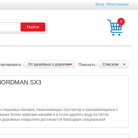
Вход
Регистрация
|
0
От дешёвых к дорогим
Списком
ортировать :
Показать :
 NORDMAN SX3
х перьевых канавок, пересекающих протектор и расширяющихся с
ьные более широкие канавки и в итоге удалять воду из пятна
х дорожных покрытиях достигается благодаря специальной