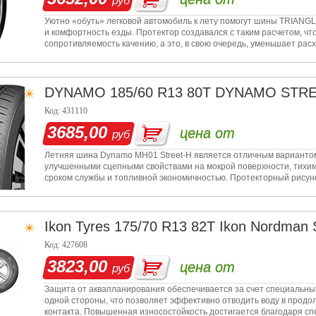
руб
Уютно «обуть» легковой автомобиль к лету помогут шины TRIANGL
и комфортность езды. Протектор создавался с таким расчетом, чт
сопротивляемость качению, а это, в свою очередь, уменьшает рас
DYNAMO
185/60 R13 80T DYNAMO STR
Код: 431110
3685,00
цена от
руб
Летняя шина Dynamo MH01 Street-H является отличным вариантом 
улучшенными сцепными свойствами на мокрой поверхности, тихим
сроком службы и топливной экономичностью. Протекторный рисун
блоков. Элем
Ikon Tyres
175/70 R13 82T Ikon Nordman 
Код: 427608
3823,00
цена от
руб
Защита от аквапланирования обеспечивается за счет специальны
одной стороны, что позволяет эффективно отводить воду в продол
контакта. Повышенная износостойкость достигается благодаря с