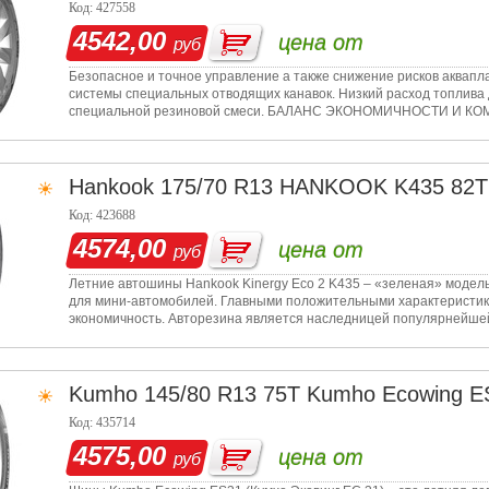
Код: 427558
4542,00
цена от
руб
Безопасное и точное управление а также снижение рисков аквап
системы специальных отводящих канавок. Низкий расход топлива 
специальной резиновой смеси. БАЛАНС ЭКОНОМИЧНОСТИ И КОМФО
комфортной эксплуат
Hankook
175/70 R13 HANKOOK K435 82T
Код: 423688
4574,00
цена от
руб
Летние автошины Hankook Kinergy Eco 2 K435 – «зеленая» модель
для мини-автомобилей. Главными положительными характеристик
экономичность. Авторезина является наследницей популярнейшей
популярнос
Kumho
145/80 R13 75T Kumho Ecowing E
Код: 435714
4575,00
цена от
руб