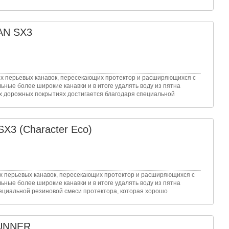
AN SX3
х перьевых канавок, пересекающих протектор и расширяющихся с
ьные более широкие канавки и в итоге удалять воду из пятна
х дорожных покрытиях достигается благодаря специальной
SX3 (Character Eco)
х перьевых канавок, пересекающих протектор и расширяющихся с
ьные более широкие канавки и в итоге удалять воду из пятна
пециальной резиновой смеси протектора, которая хорошо
RUNNER