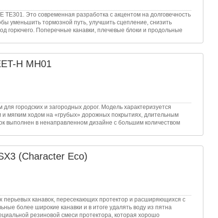
E TE301. Это современная разработка с акцентом на долговечность
обы уменьшить тормозной путь, улучшить сцепление, снизить
ход горючего. Поперечные канавки, плечевые блоки и продольные
EET-H MH01
для городских и загородных дорог. Модель характеризуется
 и мягким ходом на «грубых» дорожных покрытиях, длительным
ок выполнен в ненаправленном дизайне с большим количеством
SX3 (Character Eco)
х перьевых канавок, пересекающих протектор и расширяющихся с
ьные более широкие канавки и в итоге удалять воду из пятна
пециальной резиновой смеси протектора, которая хорошо