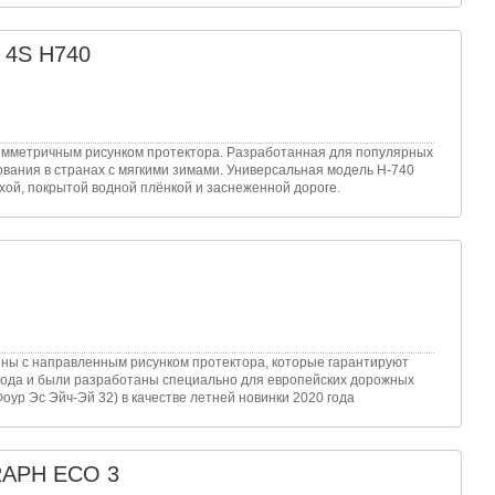
y 4S H740
симметричным рисунком протектора. Разработанная для популярных
ования в странах с мягкими зимами. Универсальная модель H-740
ой, покрытой водной плёнкой и заснеженной дороге.
ны с направленным рисунком протектора, которые гарантируют
года и были разработаны специально для европейских дорожных
ур Эс Эйч-Эй 32) в качестве летней новинки 2020 года
RAPH ECO 3