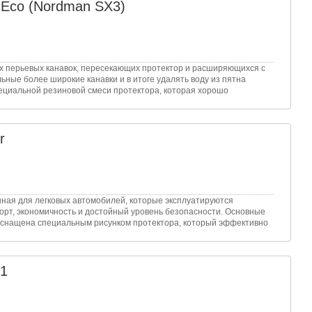
r Eco (Nordman SX3)
х перьевых канавок, пересекающих протектор и расширяющихся с
ьные более широкие канавки и в итоге удалять воду из пятна
пециальной резиновой смеси протектора, которая хорошо
r
анная для легковых автомобилей, которые эксплуатируются
форт, экономичность и достойный уровень безопасности. Основные
а оснащена специальным рисунком протектора, который эффективно
01