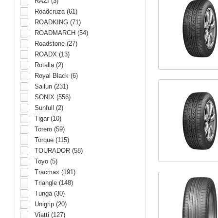
RAZI (3)
Roadcruza (61)
ROADKING (71)
ROADMARCH (54)
Roadstone (27)
ROADX (13)
Rotalla (2)
Royal Black (6)
Sailun (231)
SONIX (556)
Sunfull (2)
Tigar (10)
Torero (59)
Torque (115)
TOURADOR (58)
Toyo (5)
Tracmax (191)
Triangle (148)
Tunga (30)
Unigrip (20)
Viatti (127)