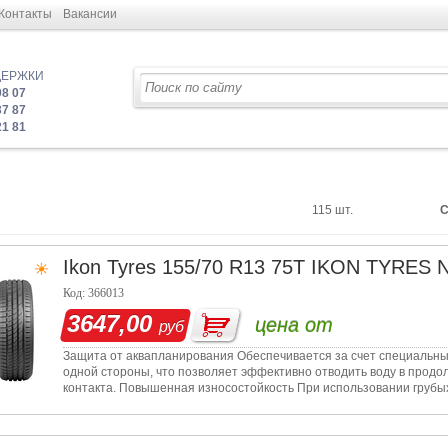
Контакты
Вакансии
ДЕРЖКИ
08 07
37 87
21 81
115 шт.
С
Ikon Tyres
155/70 R13 75T IKON TYRES
Код: 366013
3647,00
цена от
руб
Защита от аквапланирования Обеспечивается за счет специальны
одной стороны, что позволяет эффективно отводить воду в продол
контакта. Повышенная износостойкость При использовании грубы
резиновой см