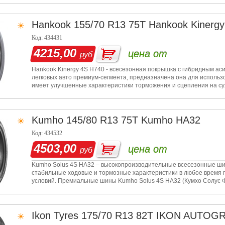
Hankook
155/70 R13 75T Hankook Kinerg
Код: 434431
4215,00
цена от
руб
Hankook Kinergy 4S H740 - всесезонная покрышка с гибридным а
легковых авто премиум-сегмента, предназначена она для использ
имеет улучшенные характеристики торможения и сцепления на сух
Kumho
145/80 R13 75T Kumho HA32
Код: 434532
4503,00
цена от
руб
Kumho Solus 4S HA32 – высокопроизводительные всесезонные ши
стабильные ходовые и тормозные характеристики в любое время 
условий. Премиальные шины Kumho Solus 4S HA32 (Кумхо Солус Фо
позиционируются к
Ikon Tyres
175/70 R13 82T IKON AUTOG