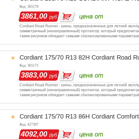
Код: 365170
3861,00
цена от
руб
Cordiant Road Runner - шины, предназначенные для летней эксп
симметричный (ненаправленный) протектор. который предпочитае
таким рисунком обладает самыми сбалансированными параметрами 
возможность устано
Cordiant
175/70 R13 82H Cordiant Road R
Код: 365171
3883,00
цена от
руб
Cordiant Road Runner - шины, предназначенные для летней эксп
симметричный (ненаправленный) протектор. который предпочитае
таким рисунком обладает самыми сбалансированными параметрами 
возможность устано
Cordiant
175/70 R13 86H Cordiant Comfort
Код: 427307
4092,00
цена от
руб