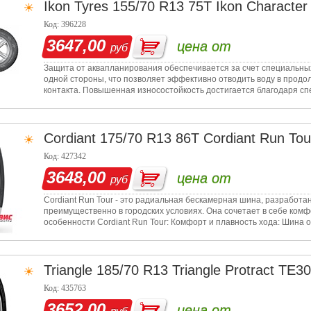
Ikon Tyres
155/70 R13 75T Ikon Characte
Код: 396228
3647,00
цена от
руб
Защита от аквапланирования обеспечивается за счет специальны
одной стороны, что позволяет эффективно отводить воду в продол
контакта. Повышенная износостойкость достигается благодаря с
адаптируется
Cordiant
175/70 R13 86T Cordiant Run Tou
Код: 427342
3648,00
цена от
руб
Cordiant Run Tour - это радиальная бескамерная шина, разработ
преимущественно в городских условиях. Она сочетает в себе ком
особенности Cordiant Run Tour: Комфорт и плавность хода: Шин
погло
Triangle
185/70 R13 Triangle Protract TE3
Код: 435763
3652,00
цена от